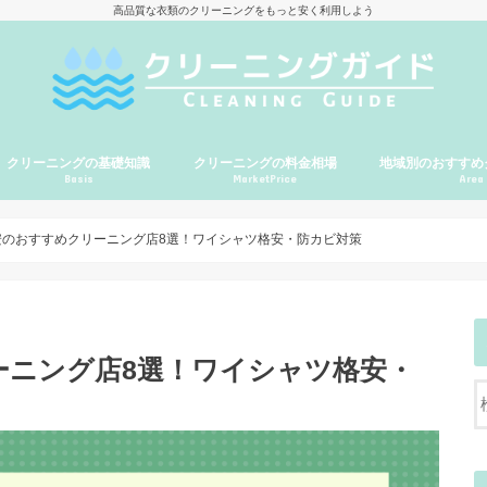
高品質な衣類のクリーニングをもっと安く利用しよう
クリーニングの基礎知識
クリーニングの料金相場
地域別のおすすめ
Basis
MarketPrice
Area
北海道・東北地方
関東地方
東京
北陸・甲信越・東
近畿地方
中国・四国地方
九州・沖縄地方
安のおすすめクリーニング店8選！ワイシャツ格安・防カビ対策
ーニング店8選！ワイシャツ格安・