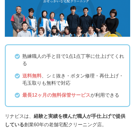
熟練職人の手と目で1点1点丁寧に仕上げてくれ
る
送料無料
、シミ抜き・ボタン修理・再仕上げ・
毛玉取りも無料で対応
最長12ヶ月の無料保管サービス
が利用できる
リナビスは、
経験と実績を積んだ職人が手仕上げで提供
している
創業60年の老舗宅配クリーニング店。