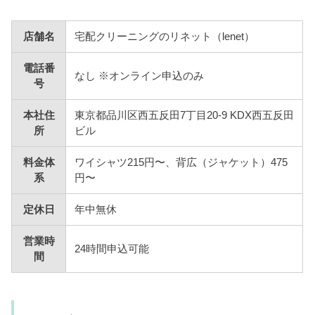
店舗名
宅配クリーニングのリネット（lenet）
電話番
なし ※オンライン申込のみ
号
本社住
東京都品川区西五反田7丁目20-9 KDX西五反田
所
ビル
料金体
ワイシャツ215円〜、背広（ジャケット）475
系
円〜
定休日
年中無休
営業時
24時間申込可能
間