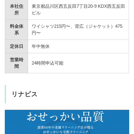
本社住
東京都品川区西五反田7丁目20-9 KDX西五反田
所
ビル
料金体
ワイシャツ215円〜、背広（ジャケット）475
系
円〜
定休日
年中無休
営業時
24時間申込可能
間
リナビス