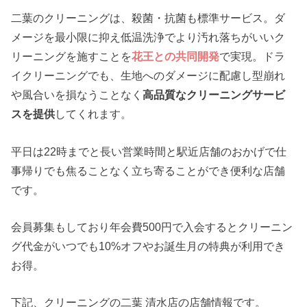
二葉のクリーニングは、殺菌・抗菌も標準サービス。ダ
メージを最小限に抑え低温洗浄でより汚れ落ちがいいク
リーニングを施すことを
花王との共同開発
で実現。ドラ
イクリーニングでも、生地へのダメージに配慮し型崩れ
や風合いを損なうことなく
高品質なクリーニングサービ
スを提供
してくれます。
平日は22時までと長い営業時間と駅近店舗のおかげで仕
事帰りでも焦ることなく立ち寄ることができ便利な店舗
です。
会員募集もしており年会費500円で入会するとクリーニン
グ代金がいつでも10%オフやお誕生月の特典が利用でき
お得。
下記、クリーニングの二葉 清水店の店舗情報です。