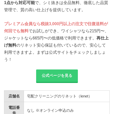
1点から対応可能
で、シミ抜きは全品無料、徹底した品質
管理で、質の高い仕上げを提供しています。
プレミアム会員なら税抜3,000円以上の注文で往復送料が
何回でも無料
でお試しができ、ワイシャツなら215円〜、
ジャケットなら665円〜の低価格で利用できます。
再仕上
げ無料
のリネット安心保証も付いているので、安心して
利用できますよ。まずは公式サイトをチェックしましょ
う！
公式ページを見る
店舗名
宅配クリーニングのリネット（lenet）
電話番
なし ※オンライン申込のみ
号