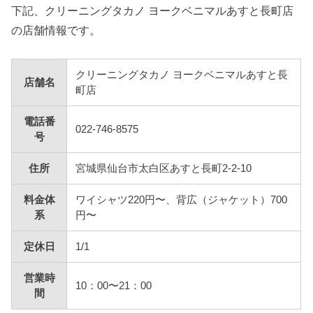
下記、クリーニングタカノ ヨークベニマルあすと長町店
の店舗情報です。
クリーニングタカノ ヨークベニマルあすと長
店舗名
町店
電話番
022-746-8575
号
住所
宮城県仙台市太白区あすと長町2-2-10
料金体
ワイシャツ220円〜、背広（ジャケット）700
系
円〜
定休日
1/1
営業時
10：00〜21：00
間