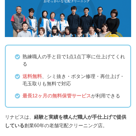
熟練職人の手と目で1点1点丁寧に仕上げてくれ
る
送料無料
、シミ抜き・ボタン修理・再仕上げ・
毛玉取りも無料で対応
最長12ヶ月の無料保管サービス
が利用できる
リナビスは、
経験と実績を積んだ職人が手仕上げで提供
している
創業60年の老舗宅配クリーニング店。