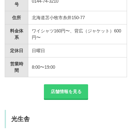
0144-74-3210
号
住所
北海道苫小牧市糸井150-77
料金体
ワイシャツ160円〜、背広（ジャケット）600
系
円〜
定休日
日曜日
営業時
8:00〜19:00
間
店舗情報を見る
光生舎