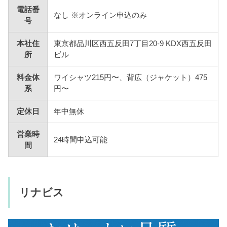
電話番
なし ※オンライン申込のみ
号
本社住
東京都品川区西五反田7丁目20-9 KDX西五反田
所
ビル
料金体
ワイシャツ215円〜、背広（ジャケット）475
系
円〜
定休日
年中無休
営業時
24時間申込可能
間
リナビス