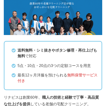
送料無料・シミ抜きやボタン修理・再仕上げも
無料
で対応
5点・10点・20点の3つの定額コースを用意
最長12ヶ月洋服を預けられる
無料保管サービス
付き
リナビスは創業60年、
職人の技術と経験で丁寧・高品質
な仕上げを提供
している老舗の宅配クリーニング。