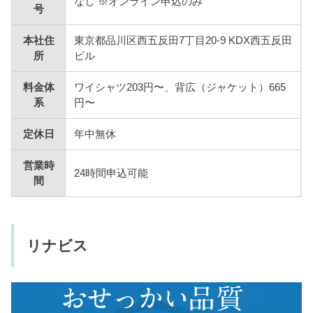
なし ※オンライン申込のみ
号
本社住
東京都品川区西五反田7丁目20-9 KDX西五反田
所
ビル
料金体
ワイシャツ203円〜、背広（ジャケット）665
系
円〜
定休日
年中無休
営業時
24時間申込可能
間
リナビス