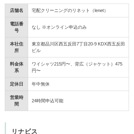
店舗名
宅配クリーニングのリネット（lenet）
電話番
なし ※オンライン申込のみ
号
本社住
東京都品川区西五反田7丁目20-9 KDX西五反田
所
ビル
料金体
ワイシャツ215円〜、背広（ジャケット）475
系
円〜
定休日
年中無休
営業時
24時間申込可能
間
リナビス