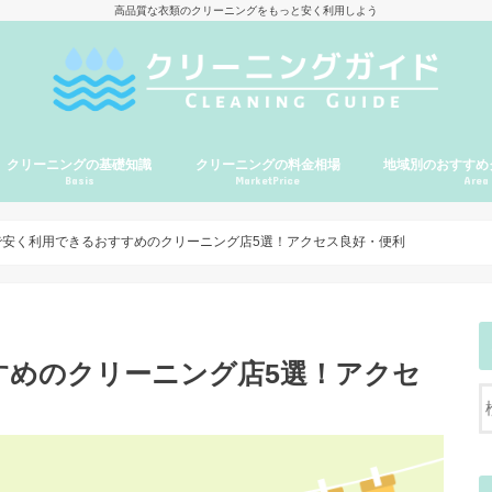
高品質な衣類のクリーニングをもっと安く利用しよう
クリーニングの基礎知識
クリーニングの料金相場
地域別のおすすめ
Basis
MarketPrice
Area
北海道・東北地方
関東地方
東京
北陸・甲信越・東
近畿地方
中国・四国地方
九州・沖縄地方
で安く利用できるおすすめのクリーニング店5選！アクセス良好・便利
すめのクリーニング店5選！アクセ